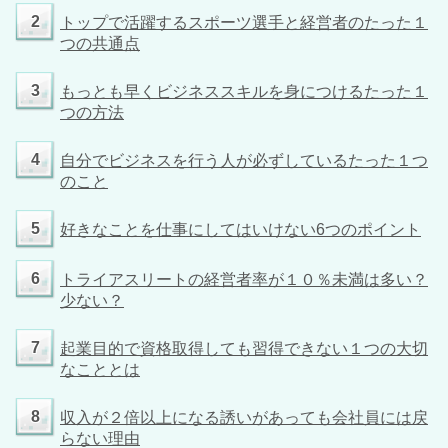
2
トップで活躍するスポーツ選手と経営者のたった１
つの共通点
3
もっとも早くビジネススキルを身につけるたった１
つの方法
4
自分でビジネスを行う人が必ずしているたった１つ
のこと
5
好きなことを仕事にしてはいけない6つのポイント
6
トライアスリートの経営者率が１０％未満は多い？
少ない？
7
起業目的で資格取得しても習得できない１つの大切
なこととは
8
収入が２倍以上になる誘いがあっても会社員には戻
らない理由