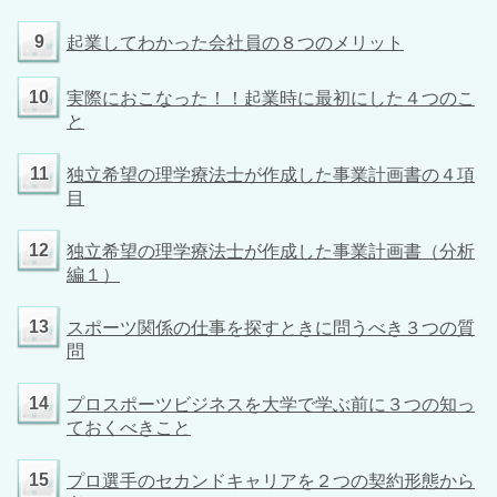
9
起業してわかった会社員の８つのメリット
10
実際におこなった！！起業時に最初にした４つのこ
と
11
独立希望の理学療法士が作成した事業計画書の４項
目
12
独立希望の理学療法士が作成した事業計画書（分析
編１）
13
スポーツ関係の仕事を探すときに問うべき３つの質
問
14
プロスポーツビジネスを大学で学ぶ前に３つの知っ
ておくべきこと
15
プロ選手のセカンドキャリアを２つの契約形態から