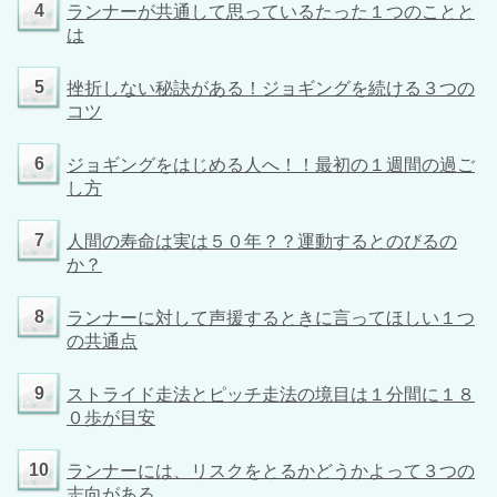
4
ランナーが共通して思っているたった１つのことと
は
5
挫折しない秘訣がある！ジョギングを続ける３つの
コツ
6
ジョギングをはじめる人へ！！最初の１週間の過ご
し方
7
人間の寿命は実は５０年？？運動するとのびるの
か？
8
ランナーに対して声援するときに言ってほしい１つ
の共通点
9
ストライド走法とピッチ走法の境目は１分間に１８
０歩が目安
10
ランナーには、リスクをとるかどうかよって３つの
志向がある