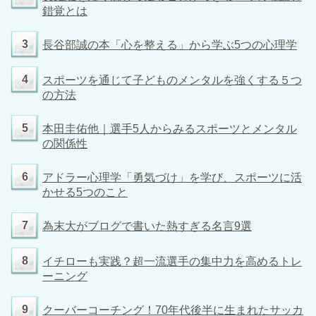
錯覚とは
3
長谷部誠の本「心を整える」から学ぶ5つの心理学
4
スポーツを通じて子どものメンタルを強くする５つ
の方法
5
本田圭佑他｜選手5人からみるスポーツとメンタル
の関係性
6
アドラー心理学「勇気づけ」を学び、スポーツに活
かせる5つのこと
7
為末大がブログで書いた熱すぎる名言9選
8
イチローも実践？超一流選手の集中力を高めるトレ
ーニング
9
クーバーコーチング！70年代後半に生まれたサッカ