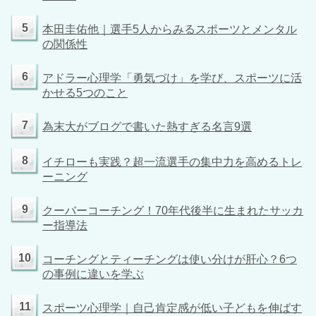
5
本田圭佑他｜選手5人からみるスポーツとメンタル
の関係性
6
アドラー心理学「勇気づけ」を学び、スポーツに活
かせる5つのこと
7
為末大がブログで書いた熱すぎる名言9選
8
イチローも実践？超一流選手の集中力を高めるトレ
ーニング
9
クーバーコーチング！70年代後半に生まれたサッカ
ー指導法
10
コーチングとティーチングは使い分けが肝心？6つ
の事例に違いを学ぶ
11
スポーツ心理学｜自己肯定感が低い子どもを伸ばす