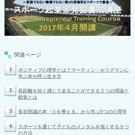
関連ページ
1
ポジティブ心理学とは？マーティン・セリグマンに
学ぶ幸せ呼ぶ生き方
2
長距離を短く感じて走ることができる２つの理論と
錯覚とは
3
長谷部誠の本「心を整える」から学ぶ5つの心理学
4
スポーツを通じて子どものメンタルを強くする５つ
の方法