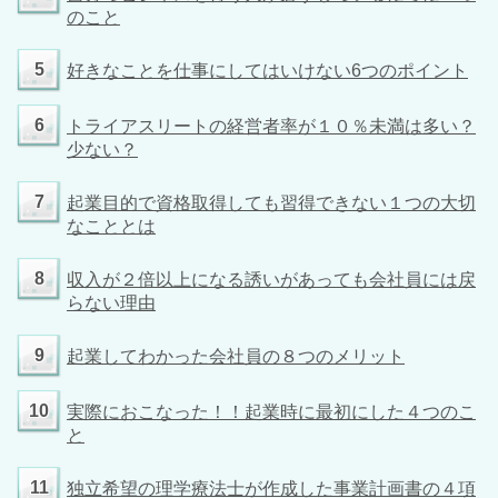
のこと
5
好きなことを仕事にしてはいけない6つのポイント
6
トライアスリートの経営者率が１０％未満は多い？
少ない？
7
起業目的で資格取得しても習得できない１つの大切
なこととは
8
収入が２倍以上になる誘いがあっても会社員には戻
らない理由
9
起業してわかった会社員の８つのメリット
10
実際におこなった！！起業時に最初にした４つのこ
と
11
独立希望の理学療法士が作成した事業計画書の４項