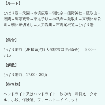
【ルート】
ひばり湯→天園→市境広場→朝比奈→熊野神社→鷹取山→
沼間→馬頭観音→東逗子駅→神武寺→鷹取山→東朝比奈公
園→朝比奈切通し→大刀洗川→市境尾根道→ひばり湯
【集合】
ひばり湯前（JR横須賀線大船駅東口徒歩5分）、8:00～
8:15
【解散】
ひばり湯前、17:00～30頃
【持ち物】
ヘッドライト又はハンドライト、飲み物、着替え、タオ
ル、小銭、保険証、ファーストエイドキット