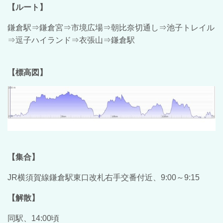
【ルート】
鎌倉駅⇒鎌倉宮⇒市境広場⇒朝比奈切通し⇒池子トレイル
⇒逗子ハイランド⇒衣張山⇒鎌倉駅
【標高図】
【集合】
JR横須賀線鎌倉駅東口改札右手交番付近、9:00～9:15
【解散】
同駅、14:00頃