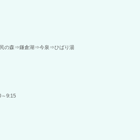
民の森⇒鎌倉湖⇒今泉⇒ひばり湯
9:15