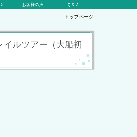
ｿﾝ
お客様の声
Ｑ＆Ａ
トップページ
倉トレイルツアー（大船初