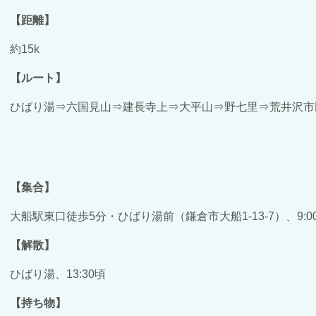
【距離】
約15k
【ルート】
ひばり湯⇒六国見山⇒建長寺上⇒大平山⇒野七里⇒荒井沢市
【集合】
大船駅東口徒歩5分・ひばり湯前（鎌倉市大船1-13-7）、9:00～
【解散】
ひばり湯、13:30頃
【持ち物】