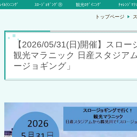
ﾚｲﾙﾗﾝﾆﾝｸﾞ
ｽﾛｰｼﾞｮｷﾞﾝｸﾞⓇ
観光ﾛｹﾞｲﾆﾝｸﾞ
ﾁｬﾚﾝｼﾞﾏﾗ
トップページ
【2026/05/31(日)開催】ス
観光マラニック 日産スタジア
ージョギング」