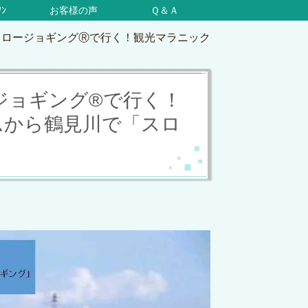
ｿﾝ
お客様の声
Ｑ＆Ａ
スロージョギングⓇで行く！観光マラニック
ロージョギング®で行く！
ムから鶴見川で「スロ