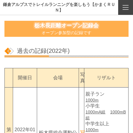
鎌倉アルプスでトレイルランニングを楽しもう【かまくＲＵ
Ｎ】
栃木長距離オープン記録会
オープン参加型の記録です
過去の記録(2022年)
写
開催日
会場
リザルト
真
親子ラン
1000m
小学生
1000mA組
1000mB
組
中学生以上
第
2022年01
1000m
栃木県総合運動公
写