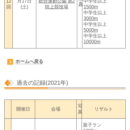
12
月17日
総合運動公園 第2
中学生以上
真
回
(土)
陸上競技場
1500m
中学生以上
3000m
中学生以上
5000m
中学生以上
10000m
ホームへ戻る
過去の記録(2021年)
写
開催日
会場
リザルト
真
親子ラン